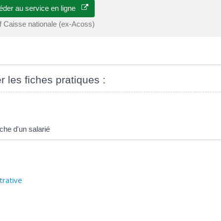
éder au service en ligne
f Caisse nationale (ex-Acoss)
r les fiches pratiques :
che d'un salarié
trative