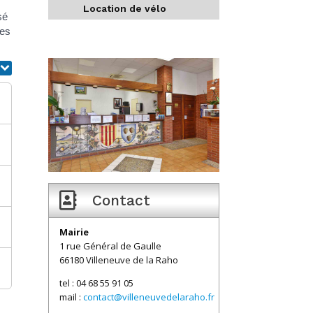
Location de vélo
sé
des

Contact
Mairie
1 rue Général de Gaulle
66180 Villeneuve de la Raho
tel : 04 68 55 91 05
mail :
contact@villeneuvedelaraho.fr