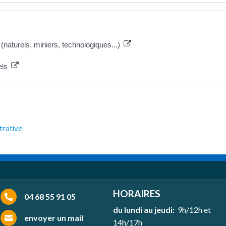
 (naturels, miniers, technologiques...)
els
trative
HORAIRES
04 68 55 91 05

du lundi au jeudi:
9h/12h et
envoyer un mail

14h/17h