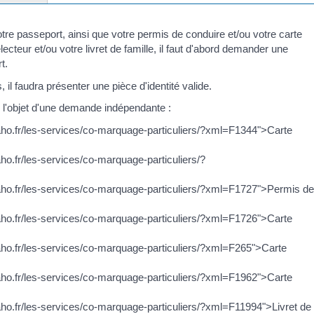
otre passeport, ainsi que votre permis de conduire et/ou votre carte
électeur et/ou votre livret de famille, il faut d'abord demander une
t.
il faudra présenter une pièce d'identité valide.
l'objet d'une demande indépendante :
aho.fr/les-services/co-marquage-particuliers/?xml=F1344">Carte
ho.fr/les-services/co-marquage-particuliers/?
raho.fr/les-services/co-marquage-particuliers/?xml=F1727">Permis d
aho.fr/les-services/co-marquage-particuliers/?xml=F1726">Carte
aho.fr/les-services/co-marquage-particuliers/?xml=F265">Carte
aho.fr/les-services/co-marquage-particuliers/?xml=F1962">Carte
aho.fr/les-services/co-marquage-particuliers/?xml=F11994">Livret de