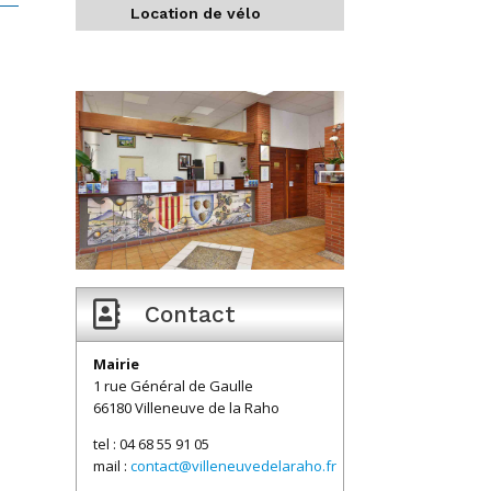
Location de vélo
e

Contact
Mairie
1 rue Général de Gaulle
66180 Villeneuve de la Raho
tel : 04 68 55 91 05
mail :
contact@villeneuvedelaraho.fr