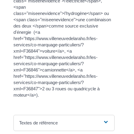
class="miseenevidence">l’électricité</span>,
<span
class="miseenevidence">l'hydrogène</span> ou
<span class="miseenevidence">une combinaison
des deux </span>comme source exclusive
d'énergie (<a
href="https://www.villeneuvedelaraho.fr/les-
services/co-marquage-particuliers/?
xml=F36844">voiture</a>, <a
href="https://www.villeneuvedelaraho.fr/les-
services/co-marquage-particuliers/?
xml=F36846">camionnette</a>, <a
href="https://www.villeneuvedelaraho.fr/les-
services/co-marquage-particuliers/?
xml=F36847">2 ou 3 roues ou quadricycle à
moteur</a>).
Textes de référence